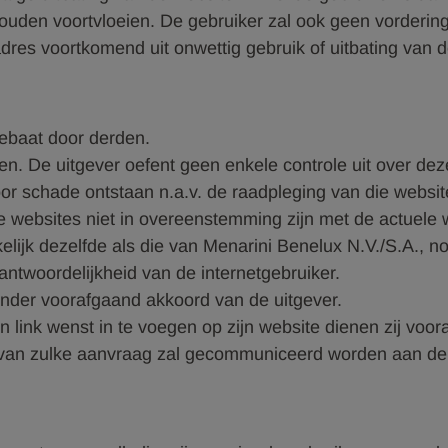
uden voortvloeien. De gebruiker zal ook geen vordering 
adres voortkomend uit onwettig gebruik of uitbating van 
gebaat door derden.
ven. De uitgever oefent geen enkele controle uit over dez
or schade ontstaan n.a.v. de raadpleging van die websit
e websites niet in overeenstemming zijn met de actuele
akelijk dezelfde als die van Menarini Benelux N.V./S.A.,
rantwoordelijkheid van de internetgebruiker.
nder voorafgaand akkoord van de uitgever.
n link wenst in te voegen op zijn website dienen zij voo
t van zulke aanvraag zal gecommuniceerd worden aan de