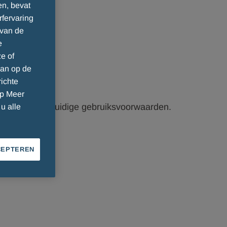
en, bevat
rfervaring
 van de
e
e of
dan op de
ichte
op Meer
oorbehoud de huidige gebruiksvoorwaarden.
u alle
CEPTEREN