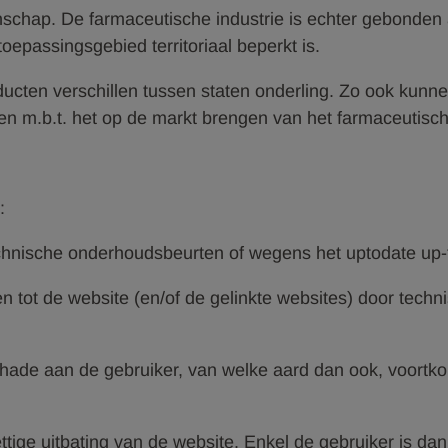
eenschap. De farmaceutische industrie is echter gebonden
epassingsgebied territoriaal beperkt is.
ucten verschillen tussen staten onderling. Zo ook kunne
en m.b.t. het op de markt brengen van het farmaceutisch
d:
chnische onderhoudsbeurten of wegens het uptodate up-
en tot de website (en/of de gelinkte websites) door tec
chade aan de gebruiker, van welke aard dan ook, voortk
tige uitbating van de website. Enkel de gebruiker is da