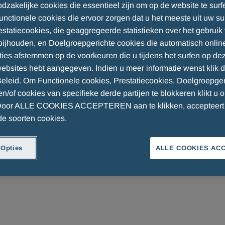
odzakelijke cookies die essentieel zijn om op de website te surf
Functionele cookies die ervoor zorgen dat u het meeste uit uw su
restatiecookies, die geaggregeerde statistieken over het gebruik
bijhouden, en Doelgroepgerichte cookies die automatisch onlin
ties afstemmen op de voorkeuren die u tijdens het surfen op dez
ebsites hebt aangegeven. Indien u meer informatie wenst klik 
eleid. Om Functionele cookies, Prestatiecookies, Doelgroepger
K EN HET RAADPLEGEN VAN DEZE WEBSITE
n/of cookies van specifieke derde partijen te blokkeren klikt u 
na "de website") aanvaardt de gebruiker zonder enig v
 Door ALLE COOKIES ACCEPTEREN aan te klikken, accepteert 
 soorten cookies.
 Opties
ALLE COOKIES AC
 Machelen