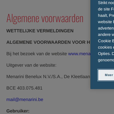
Strikt no
de site 
Algemene voorwaarden
haalt, P
website 
adverten
WETTELIJKE VERMELDINGEN
andere w
Cookie B
ALGEMENE VOORWAARDEN VOOR HET GEBRUI
cookies e
Bij het bezoek van de website
www.menarini.be
(hier
Opties.
genoemde
Uitgever van de website:
Meer
Menarini Benelux N.V./S.A., De Kleetlaan 3, B-1831
BCE 403.075.481
mail@menarini.be
Gebruiker: