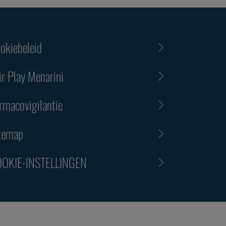
okiebeleid
ir Play Menarini
rmacovigilantie
temap
OKIE-INSTELLINGEN