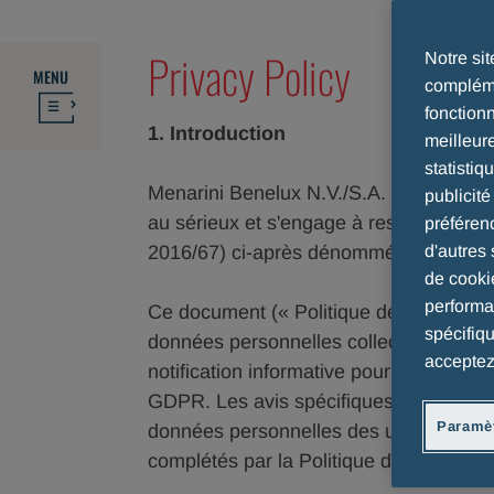
Privacy Policy
Notre si
MENU
compléme
fonction
1. Introduction
meilleur
statistiq
Menarini Benelux N.V./S.A. (« Société »,
publicit
au sérieux et s'engage à respecter plei
préféren
2016/67) ci-après dénommée « GDPR 
d'autres 
de cooki
performan
Ce document (« Politique de confidential
spécifiq
données personnelles collectées par la S
acceptez
notification informative pour les person
GDPR. Les avis spécifiques sont normal
Paramèt
données personnelles des utilisateurs s
complétés par la Politique de confidentia