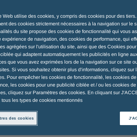
te Web utilise des cookies, y compris des cookies pour des tiers
nt des cookies strictement nécessaires à la navigation sur le si
nalités du site propose des cookies de fonctionnalité qui vous a
e expérience de navigation, des cookies de performance, qui eff
ues agrégées sur l'utilisation du site, ainsi que des Cookies pou
 of « nous ») prend la vie privée de ses utilisateurs très
é ciblée qui adaptent automatiquement les publicités en ligne au
nement la législation applicable (Règlement (UE)
ces que vous avez exprimées lors de la navigation sur ce site o
»).
sites. Si vous souhaitez obtenir plus d'informations, cliquez sur l
es. Pour empêcher les cookies de fonctionnalité, les cookies de
ce, les cookies pour une publicité ciblée et / ou les cookies de 
ité ») fournit des informations sur la façon dont les
ues, cliquez sur Paramètres des cookies. En cliquant sur J'AC
ociété via le site web, sont traitées et constitue « une
 tous les types de cookies mentionnés
nes concernées » dans les conditions de l'art. 13 du
ement publiés dans les sections du site web où les
res des cookies
J'A
ont collectées ; ceux-ci sont dans tous les cas
lité.