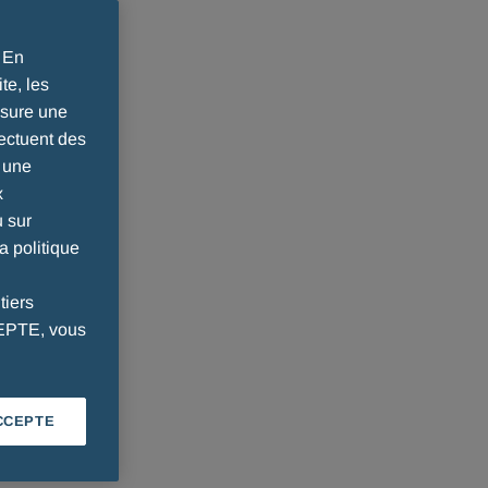
. En
te, les
ssure une
ectuent des
r une
x
u sur
a politique
tiers
CEPTE, vous
CCEPTE