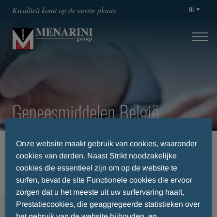
NL
Kwaliteit komt op de eerste plaats
Geneesmiddelen België
Onze website maakt gebruik van cookies, waaronder
HOME
THERAPEUTISCHE DOMEINEN
cookies van derden. Naast Strikt noodzakelijke
INFECTIOLOGIE
GENEESMIDDELEN BELGIË
cookies die essentieel zijn om op de website te
surfen, bevat de site Functionele cookies die ervoor
zorgen dat u het meeste uit uw surfervaring haalt,
Prestatiecookies, die geaggregeerde statistieken over
MENU
het gebruik van de website bijhouden, en