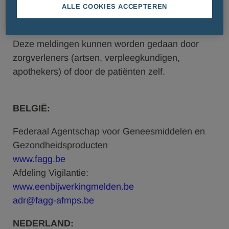
geïdentificeerd als een mogelijk ongewenst
ALLE COOKIES ACCEPTEREN
voorval, verzameld via veiligheidsrapporten.
Deze meldingen kunnen worden gedaan door
zorgverleners (artsen, verpleegkundigen,
apothekers) of door de patiënten zelf.
BELGIË:
Federaal Agentschap voor Geneesmiddelen en
Gezondheidsproducten
www.fagg.be
Afdeling Vigilantie:
www.eenbijwerkingmelden.be
adr@fagg-afmps.be
NEDERLAND: