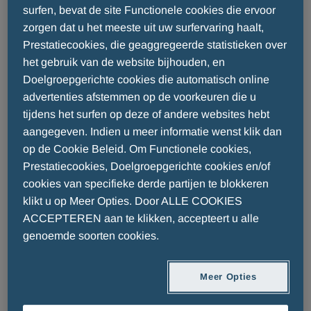
veiligheid van geneesmiddelen
surfen, bevat de site Functionele cookies die ervoor
zorgen dat u het meeste uit uw surfervaring haalt,
controleren?
Prestatiecookies, die geaggregeerde statistieken over
het gebruik van de website bijhouden, en
Doelgroepgerichte cookies die automatisch online
DE VEILIGHEID VAN GENEESMIDDELEN
advertenties afstemmen op de voorkeuren die u
VOOR MENARINI
tijdens het surfen op deze of andere websites hebt
aangegeven. Indien u meer informatie wenst klik dan
Menarini controleert de veiligheid van een
op de Cookie Beleid. Om Functionele cookies,
geneesmiddel zelfs nadat het op de markt is
Prestatiecookies, Doelgroepgerichte cookies en/of
gebracht: vanaf het moment dat het door de arts
cookies van specifieke derde partijen te blokkeren
wordt voorgeschreven tot het moment dat het
klikt u op Meer Opties. Door ALLE COOKIES
door de patiënt wordt gebruikt en zelfs daarna.
ACCEPTEREN aan te klikken, accepteert u alle
genoemde soorten cookies.
Voor alle geneesmiddelen die Menarini
wereldwijd op de markt brengt, wordt alle
Meer Opties
mogelijke informatie over elk probleem als gevolg
van het gebruik van een geneesmiddel,